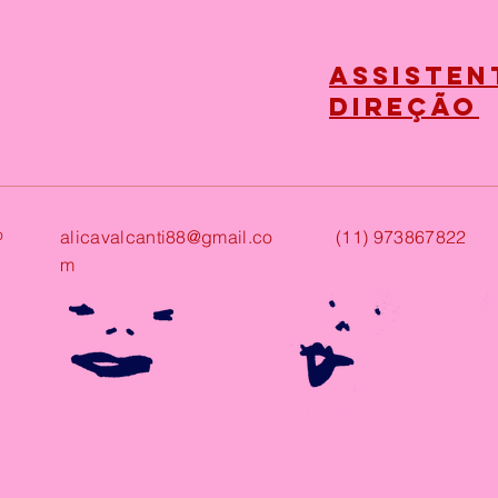
Assisten
direção
ão
alicavalcanti88@gmail.co
(11) 973867822
m