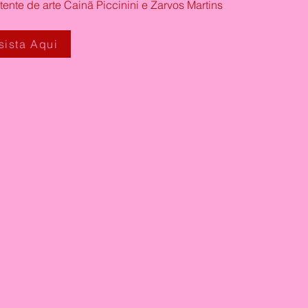
tente de arte Cainã Piccinini e Zarvos Martins
sista Aqui
fotos Pedro Borba