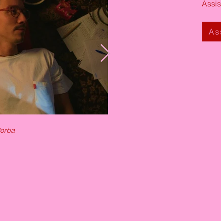
Assis
As
Borba